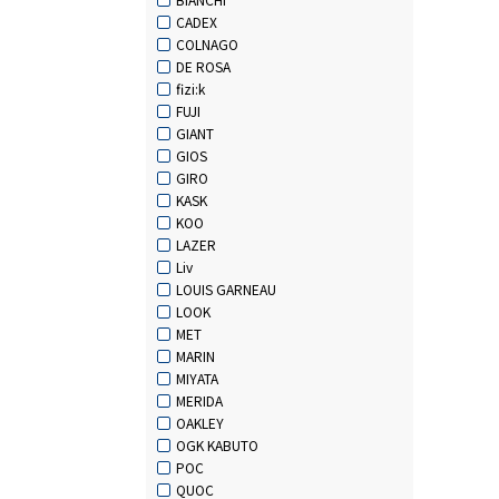
CADEX
COLNAGO
DE ROSA
fizi:k
FUJI
GIANT
GIOS
GIRO
KASK
KOO
LAZER
Liv
LOUIS GARNEAU
LOOK
MET
MARIN
MIYATA
MERIDA
OAKLEY
OGK KABUTO
POC
QUOC