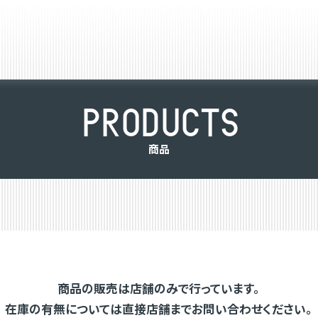
P
R
O
D
U
C
T
S
商
品
商品の販売は店舗のみで行っています。
在庫の有無については直接店舗までお問い合わせください。