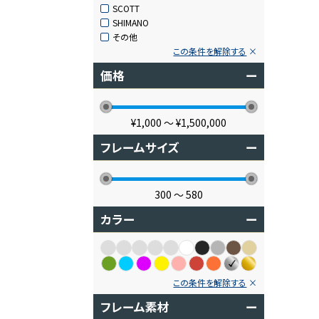
SCOTT
SHIMANO
その他
この条件を解除する
価格
ー
¥1,000
〜
¥1,500,000
フレームサイズ
ー
300
〜
580
カラー
ー
この条件を解除する
フレーム素材
ー