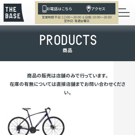
お電話はこちら
アクセス
営業時間 平日：12:00～20:00 土日祝：10:00～20:00
定休日：毎週金曜日
P
R
O
D
U
C
T
S
商
品
商品の販売は店舗のみで行っています。
在庫の有無については直接店舗までお問い合わせくださ
い。