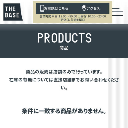
お電話はこちら
アクセス
営業時間 平日：12:00～20:00 土日祝：10:00～20:00
定休日：毎週金曜日
P
R
O
D
U
C
T
S
商
品
商品の販売は店舗のみで行っています。
在庫の有無については直接店舗までお問い合わせくださ
い。
条件に一致する商品がありません。