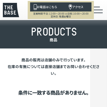
お電話はこちら
アクセス
営業時間 平日：12:00～20:00 土日祝：10:00～20:00
定休日：毎週金曜日
P
R
O
D
U
C
T
S
商
品
商品の販売は店舗のみで行っています。
在庫の有無については直接店舗までお問い合わせくださ
い。
条件に一致する商品がありません。