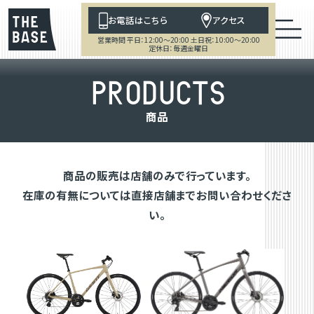
お電話はこちら
アクセス
営業時間 平日：12:00～20:00 土日祝：10:00～20:00
定休日：毎週金曜日
P
R
O
D
U
C
T
S
商
品
商品の販売は店舗のみで行っています。
在庫の有無については直接店舗までお問い合わせくださ
い。