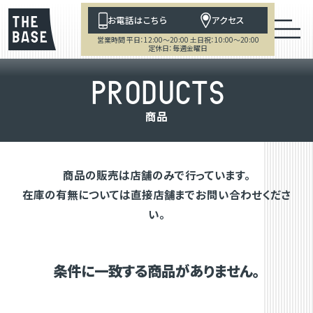
お電話はこちら
アクセス
営業時間 平日：12:00～20:00 土日祝：10:00～20:00
定休日：毎週金曜日
P
R
O
D
U
C
T
S
商
品
商品の販売は店舗のみで行っています。
在庫の有無については直接店舗までお問い合わせくださ
い。
条件に一致する商品がありません。