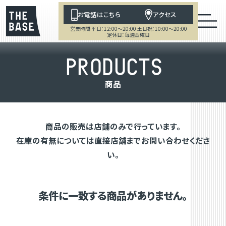
お電話はこちら
アクセス
営業時間 平日：12:00～20:00 土日祝：10:00～20:00
定休日：毎週金曜日
P
R
O
D
U
C
T
S
商
品
商品の販売は店舗のみで行っています。
在庫の有無については直接店舗までお問い合わせくださ
い。
条件に一致する商品がありません。