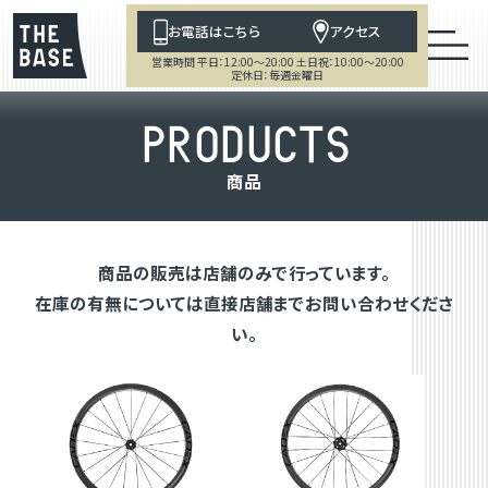
お電話はこちら
アクセス
営業時間 平日：12:00～20:00 土日祝：10:00～20:00
定休日：毎週金曜日
P
R
O
D
U
C
T
S
商
品
商品の販売は店舗のみで行っています。
在庫の有無については直接店舗までお問い合わせくださ
い。