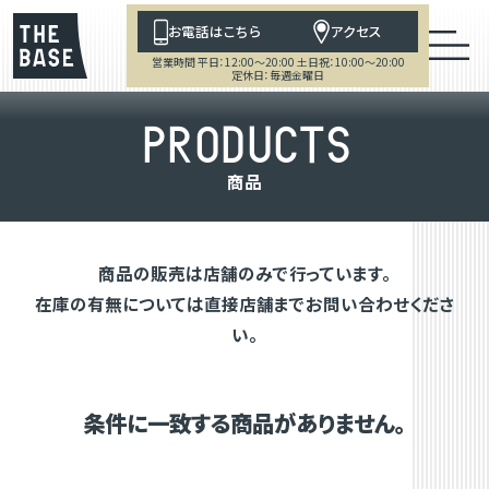
お電話はこちら
アクセス
営業時間 平日：12:00～20:00 土日祝：10:00～20:00
定休日：毎週金曜日
P
R
O
D
U
C
T
S
商
品
商品の販売は店舗のみで行っています。
在庫の有無については直接店舗までお問い合わせくださ
い。
条件に一致する商品がありません。