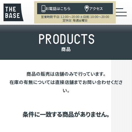
お電話はこちら
アクセス
営業時間 平日：12:00～20:00 土日祝：10:00～20:00
定休日：毎週金曜日
P
R
O
D
U
C
T
S
商
品
商品の販売は店舗のみで行っています。
在庫の有無については直接店舗までお問い合わせくださ
い。
条件に一致する商品がありません。