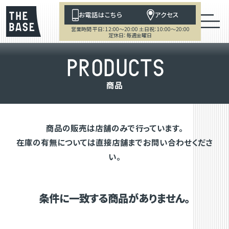
お電話はこちら
アクセス
営業時間 平日：12:00～20:00 土日祝：10:00～20:00
定休日：毎週金曜日
P
R
O
D
U
C
T
S
商
品
商品の販売は店舗のみで行っています。
在庫の有無については直接店舗までお問い合わせくださ
い。
条件に一致する商品がありません。