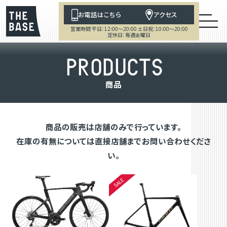
お電話はこちら
アクセス
営業時間 平日：12:00～20:00 土日祝：10:00～20:00
定休日：毎週金曜日
P
R
O
D
U
C
T
S
商
品
商品の販売は店舗のみで行っています。
在庫の有無については直接店舗までお問い合わせくださ
い。