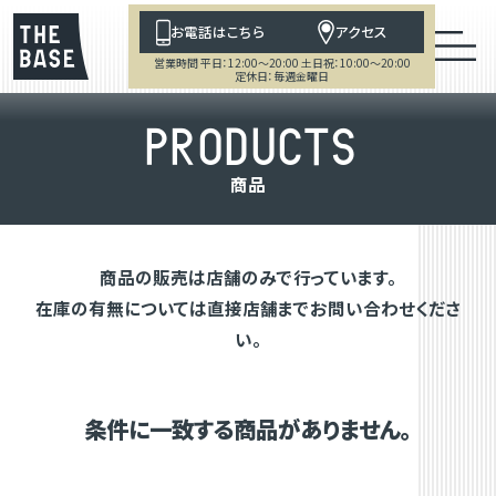
お電話はこちら
アクセス
営業時間 平日：12:00～20:00 土日祝：10:00～20:00
定休日：毎週金曜日
P
R
O
D
U
C
T
S
商
品
商品の販売は店舗のみで行っています。
在庫の有無については直接店舗までお問い合わせくださ
い。
条件に一致する商品がありません。