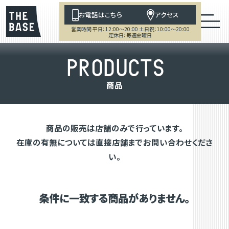
お電話はこちら
アクセス
営業時間 平日：12:00～20:00 土日祝：10:00～20:00
定休日：毎週金曜日
P
R
O
D
U
C
T
S
商
品
商品の販売は店舗のみで行っています。
在庫の有無については直接店舗までお問い合わせくださ
い。
条件に一致する商品がありません。