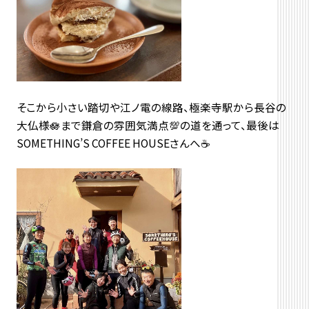
そこから小さい踏切や江ノ電の線路、極楽寺駅から長谷の
大仏様🪷まで鎌倉の雰囲気満点💯の道を通って、最後は
SOMETHING’S COFFEE HOUSEさんへ☕️