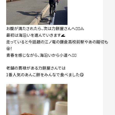
お腹が満たされたら、次は力餅屋さんへ🚴‍♂️🚴
最初は海沿いを進んでいきます🌊
走っていると今話題の江ノ電の鎌倉高校前駅やあの踏切も
🤩！
青春を感じながら、海沿いから小道へ🚴‍♀️
老舗の貫禄がある力餅屋さんでは
1番人気のあんこ餅をみんなで食べました😋