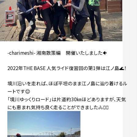
-charimeshi- 湘南散策編 開催いたしました🐠
2022年THE BASE 人気ライド復習回の第1弾は江ノ島🌊！
境川沿いを走れば、ほぼ平坦のまま江ノ島に辿り着けるル
ートです😌
「境川ゆっくりロード」は片道約30㎞ほどありますが、天気
にも恵まれ気持ち良く走ることができました🚴🚴‍♂️