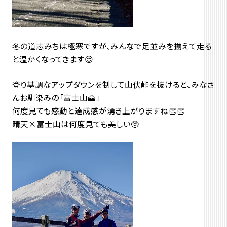
冬の道志みちは極寒ですが、みんなで足並みを揃えて走る
と温かくなってきます😌
登り基調なアップダウンを制して山伏峠を抜けると、みなさ
んお馴染みの「富士山🗻」
何度見ても感動と達成感が湧き上がりますね👏👏
晴天×富士山は何度見ても美しい🥺