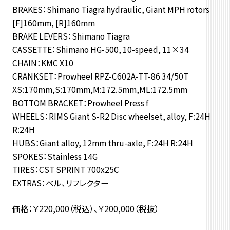
BRAKES：Shimano Tiagra hydraulic, Giant MPH rotors
[F]160mm, [R]160mm
BRAKE LEVERS：Shimano Tiagra
CASSETTE：Shimano HG-500, 10-speed, 11×34
CHAIN：KMC X10
CRANKSET：Prowheel RPZ-C602A-TT-86 34/50T
XS:170mm,S:170mm,M:172.5mm,ML:172.5mm
BOTTOM BRACKET：Prowheel Press f
WHEELS：RIMS Giant S-R2 Disc wheelset, alloy, F:24H
R:24H
HUBS：Giant alloy, 12mm thru-axle, F:24H R:24H
SPOKES：Stainless 14G
TIRES：CST SPRINT 700x25C
EXTRAS：ベル、リフレクター
価格：￥220,000（税込）、￥200,000（税抜）