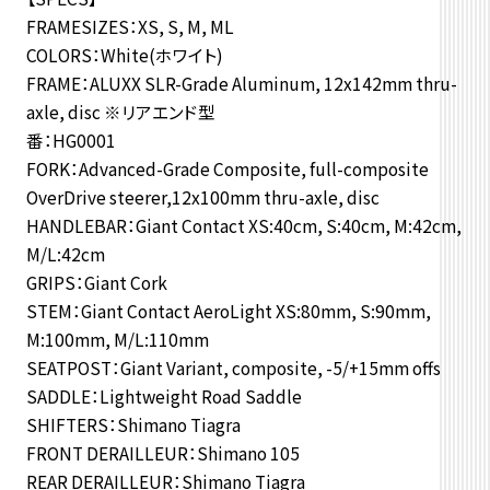
FRAMESIZES：XS, S, M, ML
COLORS：White(ホワイト)
FRAME：ALUXX SLR-Grade Aluminum, 12x142mm thru-
axle, disc ※リアエンド型
番：HG0001
FORK：Advanced-Grade Composite, full-composite
OverDrive steerer,12x100mm thru-axle, disc
HANDLEBAR：Giant Contact XS:40cm, S:40cm, M:42cm,
M/L:42cm
GRIPS：Giant Cork
STEM：Giant Contact AeroLight XS:80mm, S:90mm,
M:100mm, M/L:110mm
SEATPOST：Giant Variant, composite, -5/+15mm offs
SADDLE：Lightweight Road Saddle
SHIFTERS：Shimano Tiagra
FRONT DERAILLEUR：Shimano 105
REAR DERAILLEUR：Shimano Tiagra