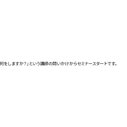
 「
何をしますか？」という講師の問いかけからセミナースタートです。
を打っているかもしれ
る。