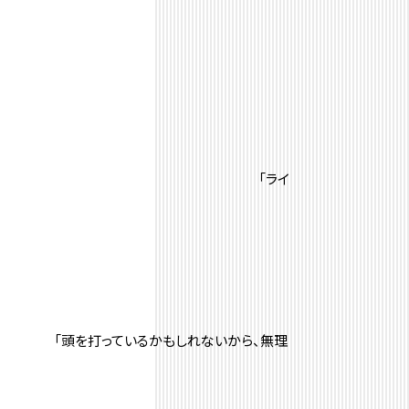
ライ
ないから、無理
」