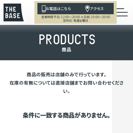
お電話はこちら
アクセス
営業時間 平日：12:00～20:00 土日祝：10:00～20:00
定休日：毎週金曜日
P
R
O
D
U
C
T
S
商
品
商品の販売は店舗のみで行っています。
在庫の有無については直接店舗までお問い合わせくださ
い。
条件に一致する商品がありません。