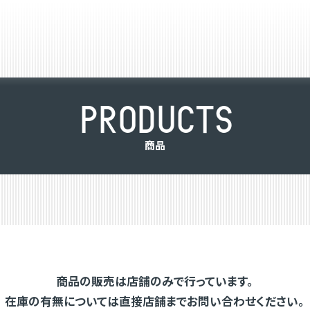
P
R
O
D
U
C
T
S
商
品
商品の販売は店舗のみで行っています。
在庫の有無については直接店舗までお問い合わせください。