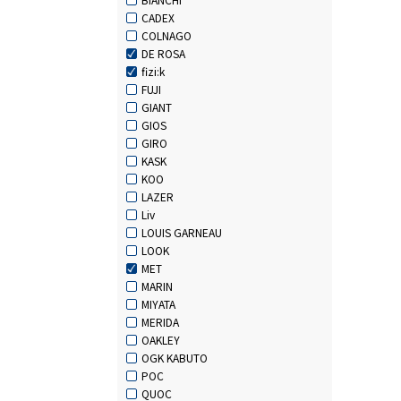
CADEX
COLNAGO
DE ROSA
fizi:k
FUJI
GIANT
GIOS
GIRO
KASK
KOO
LAZER
Liv
LOUIS GARNEAU
LOOK
MET
MARIN
MIYATA
MERIDA
OAKLEY
OGK KABUTO
POC
QUOC