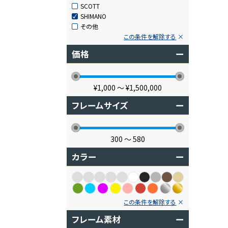
SCOTT
SHIMANO
その他
この条件を解除する
価格
ー
¥1,000
〜
¥1,500,000
フレームサイズ
ー
300
〜
580
カラー
ー
この条件を解除する
フレーム素材
ー