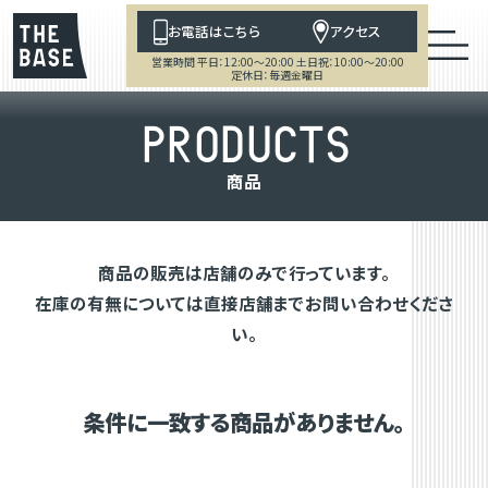
お電話はこちら
アクセス
営業時間 平日：12:00～20:00 土日祝：10:00～20:00
定休日：毎週金曜日
P
R
O
D
U
C
T
S
商
品
商品の販売は店舗のみで行っています。
在庫の有無については直接店舗までお問い合わせくださ
い。
条件に一致する商品がありません。