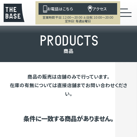
お電話はこちら
アクセス
営業時間 平日：12:00～20:00 土日祝：10:00～20:00
定休日：毎週金曜日
P
R
O
D
U
C
T
S
商
品
商品の販売は店舗のみで行っています。
在庫の有無については直接店舗までお問い合わせくださ
い。
条件に一致する商品がありません。