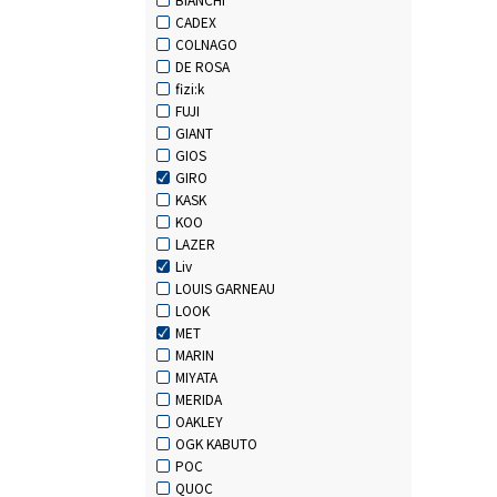
CADEX
COLNAGO
DE ROSA
fizi:k
FUJI
GIANT
GIOS
GIRO
KASK
KOO
LAZER
Liv
LOUIS GARNEAU
LOOK
MET
MARIN
MIYATA
MERIDA
OAKLEY
OGK KABUTO
POC
QUOC