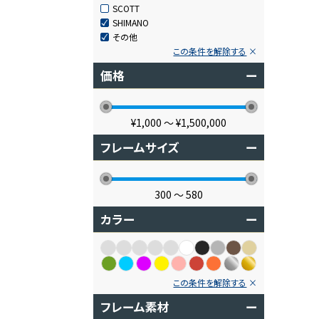
SCOTT
SHIMANO
その他
この条件を解除する
価格
ー
¥1,000
〜
¥1,500,000
フレームサイズ
ー
300
〜
580
カラー
ー
この条件を解除する
フレーム素材
ー