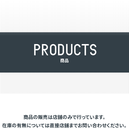
P
R
O
D
U
C
T
S
商
品
商品の販売は店舗のみで行っています。
在庫の有無については直接店舗までお問い合わせください。