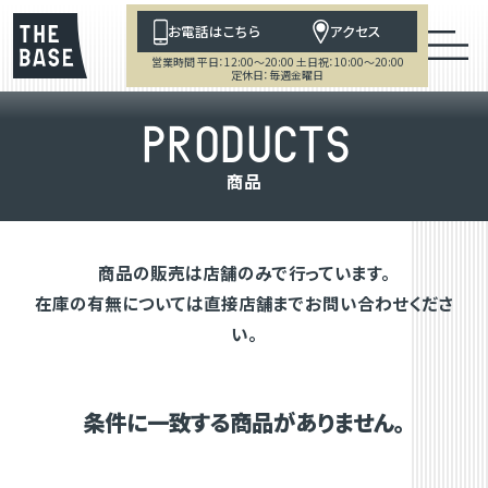
お電話はこちら
アクセス
営業時間 平日：12:00～20:00 土日祝：10:00～20:00
定休日：毎週金曜日
P
R
O
D
U
C
T
S
商
品
商品の販売は店舗のみで行っています。
在庫の有無については直接店舗までお問い合わせくださ
い。
条件に一致する商品がありません。