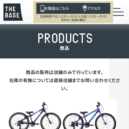
お電話はこちら
アクセス
営業時間 平日：12:00～20:00 土日祝：10:00～20:00
定休日：毎週金曜日
P
R
O
D
U
C
T
S
商
品
商品の販売は店舗のみで行っています。
在庫の有無については直接店舗までお問い合わせくださ
い。