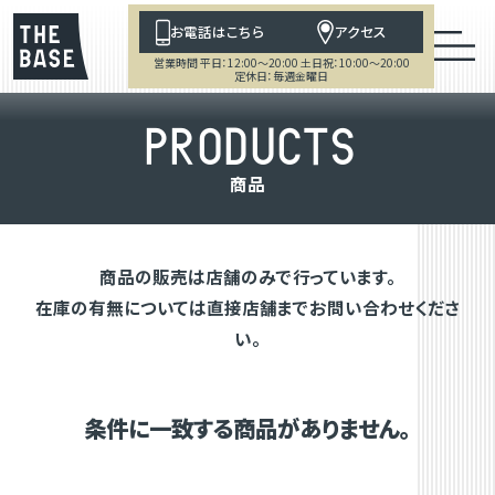
お電話はこちら
アクセス
営業時間 平日：12:00～20:00 土日祝：10:00～20:00
定休日：毎週金曜日
P
R
O
D
U
C
T
S
商
品
商品の販売は店舗のみで行っています。
在庫の有無については直接店舗までお問い合わせくださ
い。
条件に一致する商品がありません。