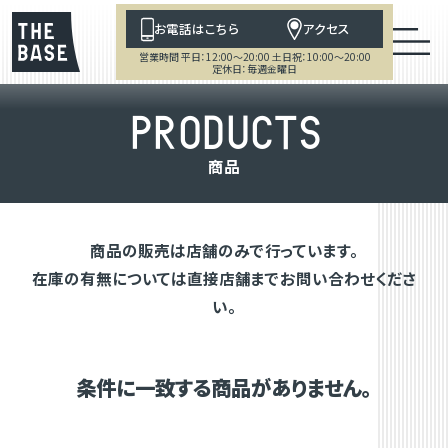
お電話はこちら
アクセス
営業時間 平日：12:00～20:00 土日祝：10:00～20:00
定休日：毎週金曜日
P
R
O
D
U
C
T
S
商
品
商品の販売は店舗のみで行っています。
在庫の有無については直接店舗までお問い合わせくださ
い。
条件に一致する商品がありません。