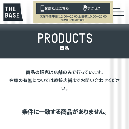
お電話はこちら
アクセス
営業時間 平日：12:00～20:00 土日祝：10:00～20:00
定休日：毎週金曜日
P
R
O
D
U
C
T
S
商
品
商品の販売は店舗のみで行っています。
在庫の有無については直接店舗までお問い合わせくださ
い。
条件に一致する商品がありません。