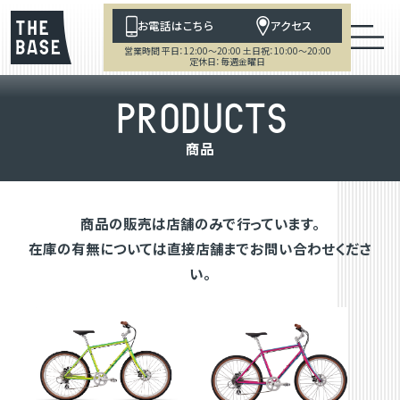
お電話はこちら
アクセス
営業時間 平日：12:00～20:00 土日祝：10:00～20:00
定休日：毎週金曜日
P
R
O
D
U
C
T
S
商
品
商品の販売は店舗のみで行っています。
在庫の有無については直接店舗までお問い合わせくださ
い。