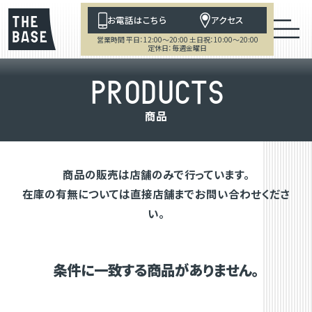
お電話はこちら
アクセス
営業時間 平日：12:00～20:00 土日祝：10:00～20:00
定休日：毎週金曜日
P
R
O
D
U
C
T
S
商
品
商品の販売は店舗のみで行っています。
在庫の有無については直接店舗までお問い合わせくださ
い。
条件に一致する商品がありません。