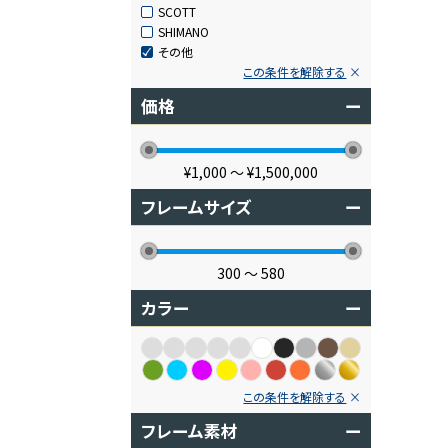
SCOTT
SHIMANO
その他
この条件を解除する
価格
ー
¥1,000
〜
¥1,500,000
フレームサイズ
ー
300
〜
580
カラー
ー
この条件を解除する
フレーム素材
ー