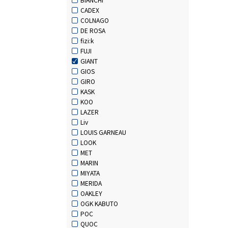
CADEX
COLNAGO
DE ROSA
fizi:k
FUJI
GIANT
GIOS
GIRO
KASK
KOO
LAZER
Liv
LOUIS GARNEAU
LOOK
MET
MARIN
MIYATA
MERIDA
OAKLEY
OGK KABUTO
POC
QUOC