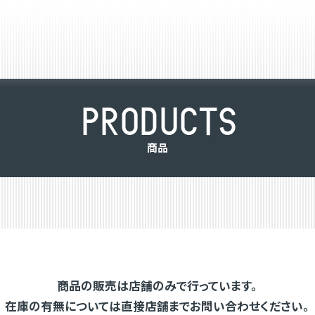
P
R
O
D
U
C
T
S
商
品
商品の販売は店舗のみで行っています。
在庫の有無については直接店舗までお問い合わせください。