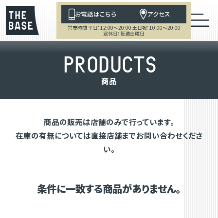
お電話はこちら
アクセス
営業時間 平日：12:00～20:00 土日祝：10:00～20:00
定休日：毎週金曜日
P
R
O
D
U
C
T
S
商
品
商品の販売は店舗のみで行っています。
在庫の有無については直接店舗までお問い合わせくださ
い。
条件に一致する商品がありません。