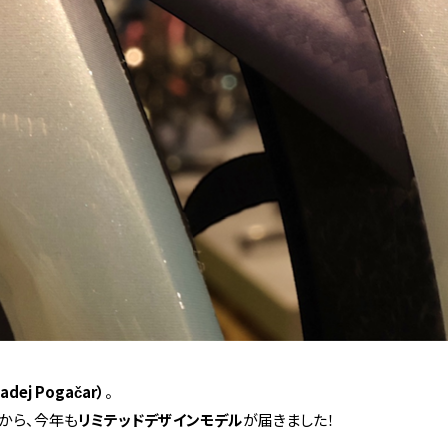
ej Pogačar）
。
から、今年も
リミテッドデザインモデル
が届きました！