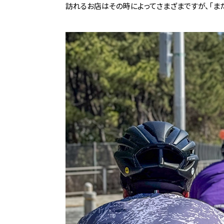
訪れる
お
店
は
その時
によって
さまざまですが、「ま