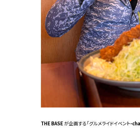
THE BASE
が
企画
する「
グルメ
ライ
ドイベント
-cha