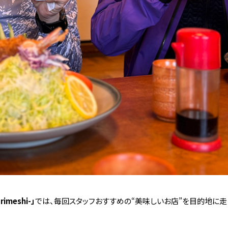
rimeshi-」
では、
毎回
スタッフ
おすすめ
の“
美味しい
お
店”
を
目的地
に
走