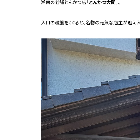
湘南の老舗とんかつ店「
とんかつ大関
」。
入口の暖簾をくぐると、名物の元気な店主が迎え入