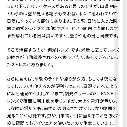
ったり下ったりするケースがあると思うのですが、山道や峠
というのは空が見える場所もあれば、木々に覆われていて
日陰になっている部分もあります。その際、日陰に入った瞬
間に通常のレンズでは「暗すぎる」という問題に直面します。
また晴れている日は良いですが、曇りや雨の日も同様です。
そこで活躍するのが「調光レンズ」です。光量に応じてレンズ
の暗さが自動調整されるので暗すぎたり、眩しすぎるといっ
たストレスがありません。
さらに言えば、早朝のライドや帰りが夕方、もしくは夜にな
ってしまっても使えるのが便利なところ。冒頭で述べたよう
に私も通勤で使用しています。調光グリーンのF-LENS BTL
レンズで夜間に河川敷を走りますが、大きな電灯が無いよ
うな暗い場所でも、前照灯の明るさだけでしっかり路面を
見ることが可能です。虫や飛来物が目に当たることを防ぐた
めに夜間でもアイウェアを使いたいので重宝しています。