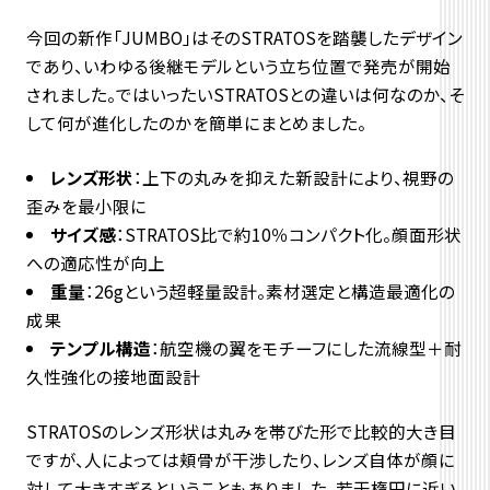
今回の新作「JUMBO」はそのSTRATOSを踏襲したデザイン
であり、いわゆる後継モデルという立ち位置で発売が開始
されました。ではいったいSTRATOSとの違いは何なのか、そ
して何が進化したのかを簡単にまとめました。
レンズ形状
：上下の丸みを抑えた新設計により、視野の
歪みを最小限に
サイズ感
：STRATOS比で約10％コンパクト化。顔面形状
への適応性が向上
重量
：26gという超軽量設計。素材選定と構造最適化の
成果
テンプル構造
：航空機の翼をモチーフにした流線型＋耐
久性強化の接地面設計
STRATOSのレンズ形状は丸みを帯びた形で比較的大き目
ですが、人によっては頬骨が干渉したり、レンズ自体が顔に
対して大きすぎるということもありました。若干楕円に近い