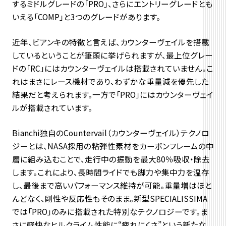
するミドルグレードの「PRO」、さらにエントリーグレードとも
いえる「COMP」と3つのグレードがあります。
近年、ビアンキの特徴と言えば、カウンターヴェイルを搭載
しているということが筆頭に挙げられますが、最上位グレー
ドの「RC」にはカウンターヴェイルは搭載されていません。こ
れはまさにレース機材であり、わずかな重量減を優先した
結果だと考えられます。一方で「PRO」にはカウンターヴェイ
ルが搭載されています。
Bianchi独自のCountervail（カウンターヴェイル）テクノロ
ジーとは、NASA採用の粘弾性素材をカーボンフレームの中
層に組み込むことで、
走行中の振動を最大80％吸収・除去
します。これにより、
長時間ライドでも脚力や集中力を温存
し、
最後まで高いパフォーマンス維持が可能。重量増はほと
んどなく、
剛性や反応性もそのまま。新型SPECIALISSIMA
では「PRO」のみに搭載された特別なテクノロジーです。ま
さに軽快なヒルクライム性能に“疲れにくさ”
という新たな