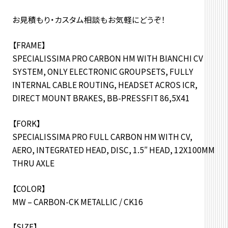
お見積もり・カスタム相談もお気軽にどうぞ！
【FRAME】
SPECIALISSIMA PRO CARBON HM WITH BIANCHI CV
SYSTEM, ONLY ELECTRONIC GROUPSETS, FULLY
INTERNAL CABLE ROUTING, HEADSET ACROS ICR,
DIRECT MOUNT BRAKES, BB-PRESSFIT 86,5X41
【FORK】
SPECIALISSIMA PRO FULL CARBON HM WITH CV,
AERO, INTEGRATED HEAD, DISC, 1.5″ HEAD, 12X100MM
THRU AXLE
【COLOR】
MW – CARBON-CK METALLIC / CK16
【SIZE】