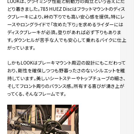
LOOKは、
クライミング性能と制動力の両立という答えにた
どり着きました。
785 HUEZ Discはフラットマウントのディス
クブレーキにより、
峠の下りでも高い安心感を提供。特にレ
ースやロングライドで「
攻めた下り」を求めるライダーには
ディスクブレーキが必須。登りがあれば必ず下りもありま
す。ダウンヒルが苦手な人でも安心して乗れるバイクに仕上
がっています。
しかもLOOKはブレーキマウント周辺の設計にもこだわって
おり
、
剛性を確保しつつも野暮ったさのないシルエットを維
持しています
。美しいシートステーやトップチューブの細さ、
そしてフロント周りのバランス感。所有する喜びが湧き上が
ってくる、そんなフレームです。