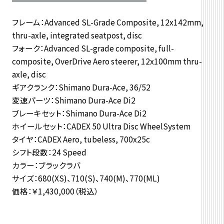
フレーム：Advanced SL-Grade Composite, 12x142mm,
thru-axle, integrated seatpost, disc
フォーク：Advanced SL-grade composite, full-
composite, OverDrive Aero steerer, 12x100mm thru-
axle, disc
ギアクランク：Shimano Dura-Ace, 36/52
変速パーツ：Shimano Dura-Ace Di2
ブレーキセット：Shimano Dura-Ace Di2
ホイールセット：CADEX 50 Ultra Disc WheelSystem
タイヤ：CADEX Aero, tubeless, 700x25c
シフト段数：24 Speed
カラー：ブラックラバ
サイズ：680(XS)、710(S)、740(M)、770(ML)
価格：￥1,430,000（税込）