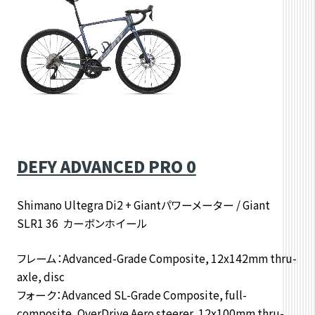
DEFY ADVANCED PRO 0
Shimano Ultegra Di2 + Giantパワーメーター / Giant
SLR1 36 カーボンホイール
フレーム：Advanced-Grade Composite, 12x142mm thru-
axle, disc
フォーク：Advanced SL-Grade Composite, full-
composite, OverDrive Aero steerer, 12x100mm thru-