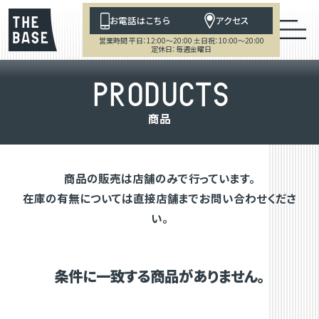
お電話はこちら
アクセス
営業時間 平日：12:00～20:00 土日祝：10:00～20:00
定休日：毎週金曜日
P
R
O
D
U
C
T
S
商
品
商品の販売は店舗のみで行っています。
在庫の有無については直接店舗までお問い合わせくださ
い。
条件に一致する商品がありません。