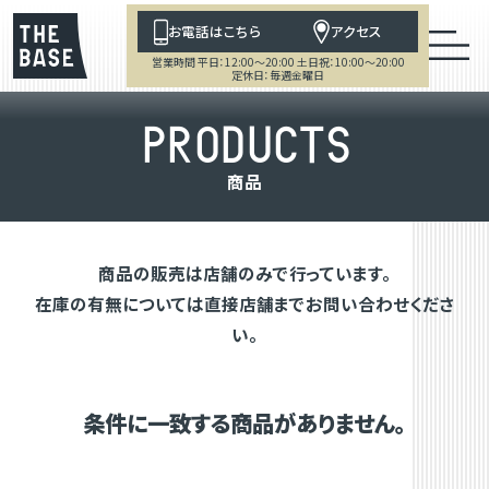
お電話はこちら
アクセス
営業時間 平日：12:00～20:00 土日祝：10:00～20:00
定休日：毎週金曜日
P
R
O
D
U
C
T
S
商
品
商品の販売は店舗のみで行っています。
在庫の有無については直接店舗までお問い合わせくださ
い。
条件に一致する商品がありません。