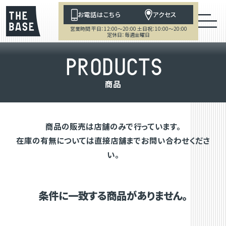
お電話はこちら
アクセス
営業時間 平日：12:00～20:00 土日祝：10:00～20:00
定休日：毎週金曜日
P
R
O
D
U
C
T
S
商
品
商品の販売は店舗のみで行っています。
在庫の有無については直接店舗までお問い合わせくださ
い。
条件に一致する商品がありません。