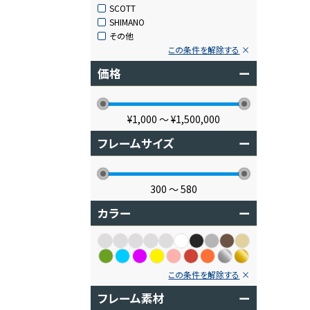
SCOTT
SHIMANO
その他
この条件を解除する
価格
ー
¥1,000
〜
¥1,500,000
フレームサイズ
ー
300
〜
580
カラー
ー
この条件を解除する
フレーム素材
ー