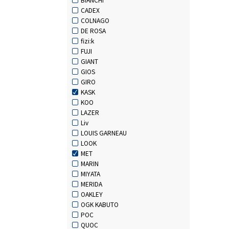
CADEX
COLNAGO
DE ROSA
fizi:k
FUJI
GIANT
GIOS
GIRO
KASK
KOO
LAZER
Liv
LOUIS GARNEAU
LOOK
MET
MARIN
MIYATA
MERIDA
OAKLEY
OGK KABUTO
POC
QUOC