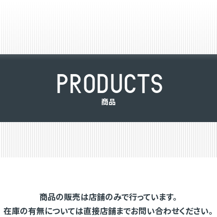
P
R
O
D
U
C
T
S
商
品
商品の販売は店舗のみで行っています。
在庫の有無については直接店舗までお問い合わせください。