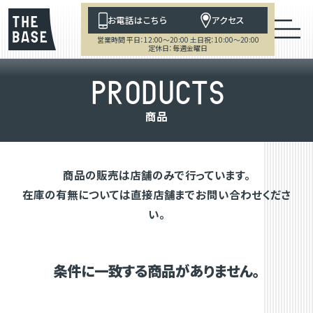
お電話はこちら
アクセス
営業時間 平日：12:00～20:00 土日祝：10:00～20:00
定休日：毎週金曜日
P
R
O
D
U
C
T
S
商
品
商品の販売は店舗のみで行っています。
在庫の有無については直接店舗までお問い合わせくださ
い。
条件に一致する商品がありません。