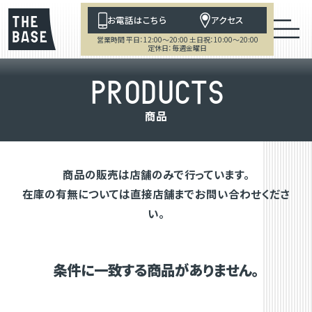
お電話はこちら
アクセス
営業時間 平日：12:00～20:00 土日祝：10:00～20:00
定休日：毎週金曜日
P
R
O
D
U
C
T
S
商
品
商品の販売は店舗のみで行っています。
在庫の有無については直接店舗までお問い合わせくださ
い。
条件に一致する商品がありません。