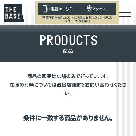
お電話はこちら
アクセス
営業時間 平日：12:00～20:00 土日祝：10:00～20:00
定休日：毎週金曜日
P
R
O
D
U
C
T
S
商
品
商品の販売は店舗のみで行っています。
在庫の有無については直接店舗までお問い合わせくださ
い。
条件に一致する商品がありません。