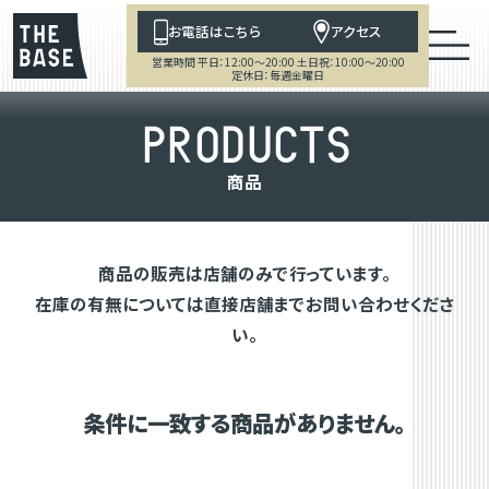
お電話はこちら
アクセス
営業時間 平日：12:00～20:00 土日祝：10:00～20:00
定休日：毎週金曜日
P
R
O
D
U
C
T
S
商
品
商品の販売は店舗のみで行っています。
在庫の有無については直接店舗までお問い合わせくださ
い。
条件に一致する商品がありません。