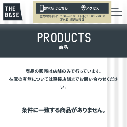
お電話はこちら
アクセス
営業時間 平日：12:00～20:00 土日祝：10:00～20:00
定休日：毎週金曜日
P
R
O
D
U
C
T
S
商
品
商品の販売は店舗のみで行っています。
在庫の有無については直接店舗までお問い合わせくださ
い。
条件に一致する商品がありません。