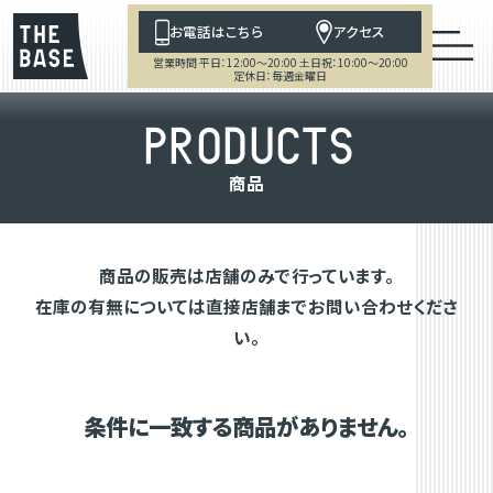
お電話はこちら
アクセス
営業時間 平日：12:00～20:00 土日祝：10:00～20:00
定休日：毎週金曜日
P
R
O
D
U
C
T
S
商
品
商品の販売は店舗のみで行っています。
在庫の有無については直接店舗までお問い合わせくださ
い。
条件に一致する商品がありません。