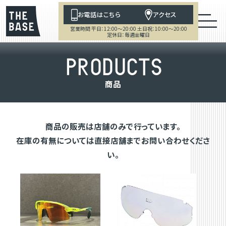
お電話はこちら
アクセス
営業時間 平日：12:00～20:00 土日祝：10:00～20:00
定休日：毎週金曜日
P
R
O
D
U
C
T
S
商
品
商品の販売は店舗のみで行っています。
在庫の有無については直接店舗までお問い合わせくださ
い。