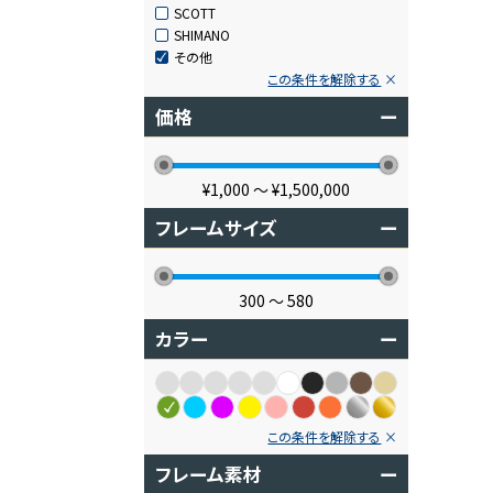
SCOTT
SHIMANO
その他
この条件を解除する
価格
ー
¥1,000
〜
¥1,500,000
フレームサイズ
ー
300
〜
580
カラー
ー
この条件を解除する
フレーム素材
ー