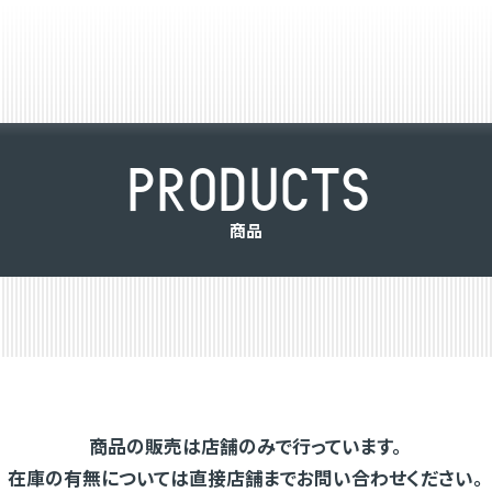
P
R
O
D
U
C
T
S
商
品
商品の販売は店舗のみで行っています。
在庫の有無については直接店舗までお問い合わせください。