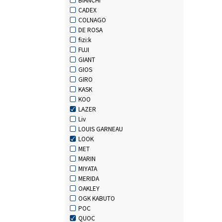
CADEX
COLNAGO
DE ROSA
fizi:k
FUJI
GIANT
GIOS
GIRO
KASK
KOO
LAZER
Liv
LOUIS GARNEAU
LOOK
MET
MARIN
MIYATA
MERIDA
OAKLEY
OGK KABUTO
POC
QUOC